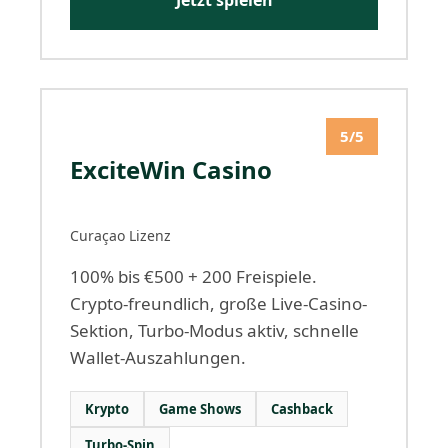
Jetzt spielen
5/5
ExciteWin Casino
Curaçao Lizenz
100% bis €500 + 200 Freispiele.
Crypto-freundlich, große Live-Casino-
Sektion, Turbo-Modus aktiv, schnelle
Wallet-Auszahlungen.
Krypto
Game Shows
Cashback
Turbo-Spin