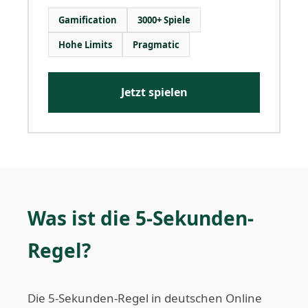
Gamification
3000+ Spiele
Hohe Limits
Pragmatic
Jetzt spielen
Was ist die 5-Sekunden-
Regel?
Die 5-Sekunden-Regel in deutschen Online