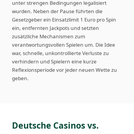
unter strengen Bedingungen legalisiert
wurden. Neben der Pause führten die
Gesetzgeber ein Einsatzlimit 1 Euro pro Spin
ein, entfernten Jackpots und setzten
zusätzliche Mechanismen zum
verantwortungsvollen Spielen um. Die Idee
war, schnelle, unkontrollierte Verluste zu
verhindern und Spielern eine kurze
Reflexionsperiode vor jeder neuen Wette zu
geben.
Deutsche Casinos vs.