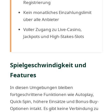
Registrierung
Kein monatliches Einzahlungslimit
über alle Anbieter
Voller Zugang zu Live-Casino,
Jackpots und High-Stakes-Slots
Spielgeschwindigkeit und
Features
In diesen Umgebungen bleiben
fortgeschrittene Funktionen wie Autoplay,
Quick-Spin, höhere Einsätze und Bonus-Buy-
Optionen intakt. Es gibt keine Verbindung zu