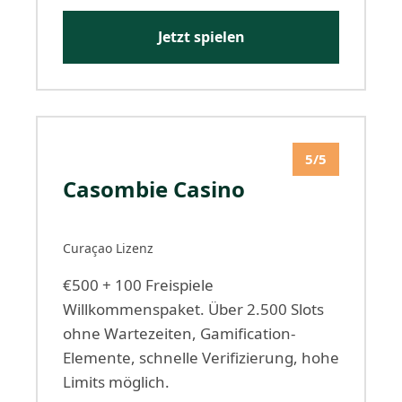
Jetzt spielen
5/5
Casombie Casino
Curaçao Lizenz
€500 + 100 Freispiele
Willkommenspaket. Über 2.500 Slots
ohne Wartezeiten, Gamification-
Elemente, schnelle Verifizierung, hohe
Limits möglich.