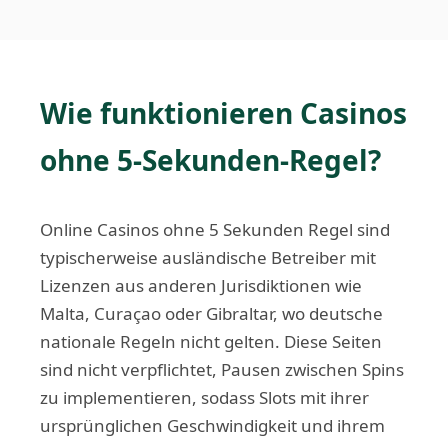
Wie funktionieren Casinos
ohne 5-Sekunden-Regel?
Online Casinos ohne 5 Sekunden Regel sind
typischerweise ausländische Betreiber mit
Lizenzen aus anderen Jurisdiktionen wie
Malta, Curaçao oder Gibraltar, wo deutsche
nationale Regeln nicht gelten. Diese Seiten
sind nicht verpflichtet, Pausen zwischen Spins
zu implementieren, sodass Slots mit ihrer
ursprünglichen Geschwindigkeit und ihrem