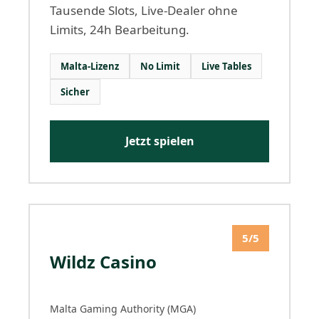
Tausende Slots, Live-Dealer ohne
Limits, 24h Bearbeitung.
Malta-Lizenz
No Limit
Live Tables
Sicher
Jetzt spielen
5/5
Wildz Casino
Malta Gaming Authority (MGA)